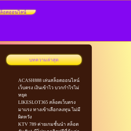
ล็อตออนไลน์
บทความล่าสุด
ACASH888 เล่นสล็อตออนไลน์
เว็บตรง เงินเข้าไว บวกกำไรไม่
หยุด
LIKESLOT365 สล็อตเว็บตรง
มาแรง ทางเข้าเลือกลงทุน ไม่มี
ผิดหวัง
KTV 789 ค่ายเกมชั้นนำ สล็อต