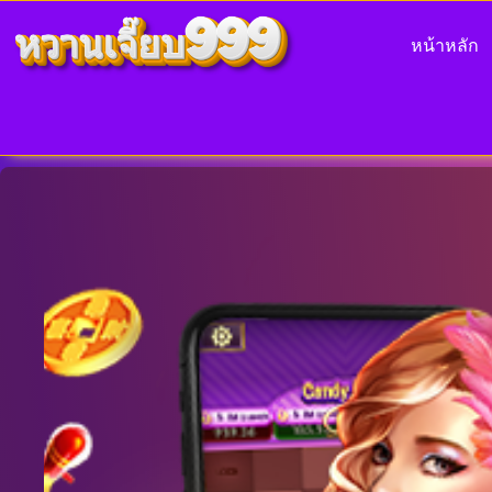
Skip
to
หน้าหลัก
content