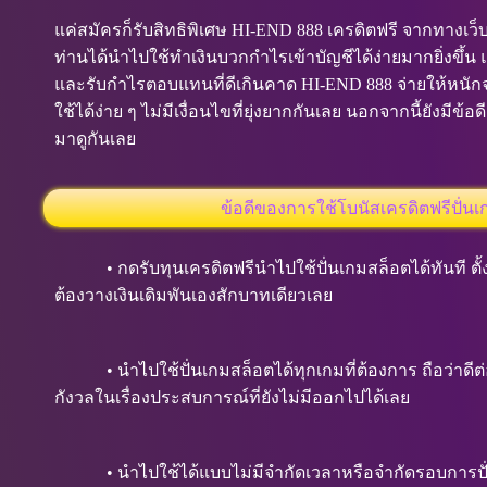
แค่สมัครก็รับสิทธิพิเศษ HI-END 888 เครดิตฟรี จากทางเว็บ
ท่านได้นำไปใช้ทำเงินบวกกำไรเข้าบัญชีได้ง่ายมากยิ่งขึ้น 
และรับกำไรตอบแทนที่ดีเกินคาด HI-END 888 จ่ายให้หนักจ่
ใช้ได้ง่าย ๆ ไม่มีเงื่อนไขที่ยุ่งยากกันเลย นอกจากนี้ยังมีข
มาดูกันเลย
ข้อดีของการใช้โบนัสเครดิตฟรีปั่นเก
• กดรับทุนเครดิตฟรีนำไปใช้ปั่นเกมสล็อตได้ทันที ตั้งแต
ต้องวางเงินเดิมพันเองสักบาทเดียวเลย
• นำไปใช้ปั่นเกมสล็อตได้ทุกเกมที่ต้องการ ถือว่าดีต่
กังวลในเรื่องประสบการณ์ที่ยังไม่มีออกไปได้เลย
• นำไปใช้ได้แบบไม่มีจำกัดเวลาหรือจำกัดรอบการปั่น