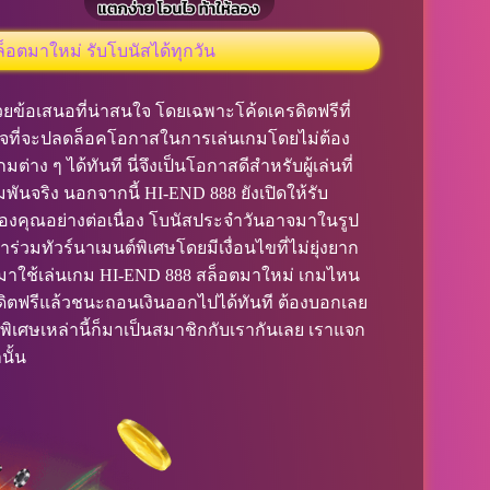
็อตมาใหม่ รับโบนัสได้ทุกวัน
ยข้อเสนอที่น่าสนใจ โดยเฉพาะโค้ดเครดิตฟรีที่
นกุญแจที่จะปลดล็อคโอกาสในการเล่นเกมโดยไม่ต้อง
่าง ๆ ได้ทันที นี่จึงเป็นโอกาสดีสำหรับผู้เล่นที่
มพันจริง นอกจากนี้ HI-END 888 ยังเปิดให้รับ
่นของคุณอย่างต่อเนื่อง โบนัสประจำวันอาจมาในรูป
่วมทัวร์นาเมนต์พิเศษโดยมีเงื่อนไขที่ไม่ยุ่งยาก
รีมาใช้เล่นเกม HI-END 888 สล็อตมาใหม่ เกมไหน
เครดิตฟรีแล้วชนะถอนเงินออกไปได้ทันที ต้องบอกเลย
นพิเศษเหล่านี้ก็มาเป็นสมาชิกกับเรากันเลย เราแจก
นั้น