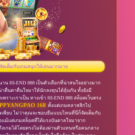
จัดเต็มกับเกมสนุกให้เล่นมากมาย
นาน HI-END 888 เป็นตัวเลือกที่น่าสนใจอย่างมาก
่นตาตื่นใจมาให้นักลงทุนได้ลุ้นกัน ทั้งยังมี
าดเพราะเราเป็น ทางเข้า HI-END 888 สล็อตเว็บตรง
PPYANGPAO 168
ตั้งแต่เกมคลาสสิกไป
พียบ ไม่ว่าคุณจะชอบธีมแบบไหนที่นี่ก็จัดเต็มกับ
อแม้แต่เกมสล็อตที่ได้แรงบันดาลใจมาจาก
ข้าถึงเกมได้โดยตรงไม่ต้องผ่านตัวแทนหรือคนกลาง