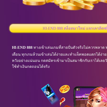
HI-END 888 สล็อตมาใหม่ แจกเครดิตฟ
HI-END 888
ทางเข้าเล่นเกมที่สายปั่นตัวจริงไม่ควรพลาด
เดือน ทุกเกมล้วนเข้าเล่นได้ง่ายและทำแจ็คพอตแตกได้ง่า
หวังอย่างแน่นอน กดสมัครเข้ามาเป็นสมาชิกกับเราได้เลยวั
ใช้ทำเงินกดถอนได้จริง